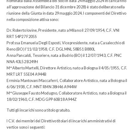
nominata dalla Assemblea dei Soci in data 24 maggio 2024 in carica fino
all'approvazione del Bilancio 31 dicembre 2028) è stato deliberato nella
riunione della Giunta in data 29 maggio 2024. I componenti del Direttivo
nella composizione attiva sono:
Dr. Roberto Iovine, Presidente, nato a Milano il 27/09/1954, C.F. VNI
RRT 54P27 F205S
Prof.ssa Emanuela Degli Esposti, Vicepresidente, nata a Casalecchio di
Reno (BO) l’11/02/1958, C.F. DGL MNL 58B51 B880L
Anna Pancaldi, Tesoriere, nata a Budrio (BO) il 12/07/1943, C.F. PNC
NNA 43L52 B249H
M° Alberto Martelli, Direttore Artistico, nato a Bologna il 4/05/1955, C.F.
MRT LRT 55E04 A944B
Erminia Mantovani Maccaferri, Collaboratore Artistico, nata a Bologna il
6/06/1938, C.F. MNT RMN 38H46 A944W
M° Giuseppe Fausto Modugno, Collaboratore Artistico, nato a Bologna il
18/02/1960, C.F. MDG GPP 60B18 A944Z
Tutti gli incarichi sono a titolo gratuito.
I C.V. dei membri del Direttivo titolari di incarichi amministrativi di
vertice sono i seguenti: