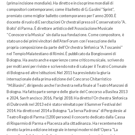
(prima incisione mondiale). Ha diretto e inciso prime mondiali di
compositori contemporanei, come il balletto di G.Gaslini “Sprint”,
premiato come miglior balletto contemporaneo per l’anno 2000. È
docente di ruolo di Esercitazioni Orchestrali presso il Conservatorio “A.
Boito” di Parma. È direttore artistico dell’Associazione Musicale
“Conoscere la Musica” sin dalla sua fondazione. Come compositore, è
stato uno dei primi vincitori dell’AterForum con l’esecuzione della
propria composizione da parte dell’Orchestra Sinfonica “A.Toscanini”
nel Tempio Malatestiano di Rimini. È pubblicato da Bongiovanni di
Bologna. Ha avuto anche esperienze come critico musicale, scrivendo
per molti anni per riviste e scrivendo note di sala per il Teatro Comunale
di Bologna ed altre Istituzioni. Nel 2011 ha presieduto la giuria
internazionale della prima edizione del Concorso Chitarristico
“M.Biasini”, dirigendo anche l'orchestra nella finale al Teatro Manzoni di
Bologna. Ha fatto parte sempre delle giurie del Concorso a Basilea 2013
e 2024, San francisco 2016, Parigi 2018. Ha diretto l’Orchestra Sinfonica
di Dubrovnik nel 2013 ed è stato reinvitato per il Summer Festival del
2014. Ha diretto nel 2014 a Bologna “La Serva Padrona” di Pergolesie al
Teatro Regio di Parma (1200 persone) il concerto dedicato dalla Cassa
di Risparmio di Parma e Piacenza alla cittadinanza. Ha recentemente
diretto la prima edizione integrale in tempi moderni dell'Opera "La