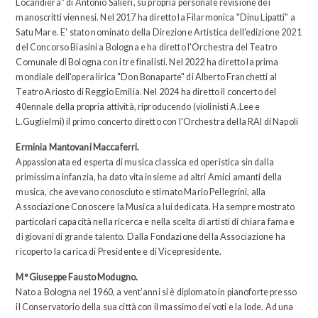
Locandiera" di Antonio Salieri, su propria personale revisione dei
manoscritti viennesi. Nel 2017 ha diretto la Filarmonica "Dinu Lipatti" a
Satu Mare. E' stato nominato della Direzione Artistica dell'edizione 2021
del Concorso Biasini a Bologna e ha diretto l'Orchestra del Teatro
Comunale di Bologna con i tre finalisti. Nel 2022 ha diretto la prima
mondiale dell'opera lirica "Don Bonaparte" di Alberto Franchetti al
Teatro Ariosto di Reggio Emilia. Nel 2024 ha diretto il concerto del
40ennale della propria attività, riproducendo (violinisti A.Lee e
L.Guglielmi) il primo concerto diretto con l'Orchestra della RAI di Napoli
Erminia Mantovani Maccaferri.
Appassionata ed esperta di musica classica ed operistica sin dalla
primissima infanzia, ha dato vita insieme ad altri Amici amanti della
musica, che avevano conosciuto e stimato Mario Pellegrini, alla
Associazione Conoscere la Musica a lui dedicata. Ha sempre mostrato
particolari capacità nella ricerca e nella scelta di artisti di chiara fama e
di giovani di grande talento. Dalla Fondazione della Associazione ha
ricoperto la carica di Presidente e di Vicepresidente.
M° Giuseppe Fausto Modugno.
Nato a Bologna nel 1960, a vent’anni si è diplomato in pianoforte presso
il Conservatorio della sua città con il massimo dei voti e la lode. Ad una