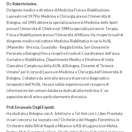
Dr. Roberto Iovine.
Dirigente medico e direttore di Medicina Fisica e Riabilitazione.
Laureato nel 1979 in Medicina e Chirurgia presso l'Università di
Bologna, nel 1981 ottiene la specializzazione in Medicina dello Sport
presso l'Università di Chieti e nel 1984 la specializzazione in Terapia
Fisica e Riabilitazione presso l'Università di Milano. Ha ricoperto ruoli di
dirigente medico nel settore Medicina Riabilitativa in varie AUSL
(Manerbio - Brescia, Guastalla - Reggio Emilia, San Giovanni in
Persiceto e Bologna) fino a ricoprire il ruolo di Coordinatore dell'area
Geriatrico-Riabilitativa, Dipartimento Medico e Direttore di Unità
Operativa Complessa della AUSL di Bologna. Docente di "Scienze
Umane" per il corso di Laurea in Medicina e Chirurgia dell'Università di
Bologna. Collabora da anni alla stesura di percorsi diagnostico-
terapeutici dell'AUSL. Ha una solida esperienza nel recupero di
informazioni dai comuni database dedicati alla medicina. E’ un
appassionato di arte e particolarmente di musica.
Prof. Emanuela Degli Esposti.
Ha studiato a Bologna con A. Schirinzi e a Tel Aviv con J. Liber. Premiata
in vari concorsi, ha suonato con l’Orchestra del Maggio Fiorentino, le
Orchestre della RAI di Napoli e Milano e la RSI di Lugano (con Mehta,