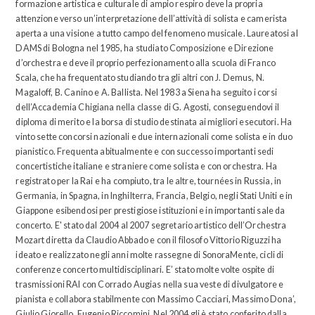
formazione artistica e culturale di ampio respiro deve la propria
attenzione verso un’interpretazione dell’attività di solista e camerista
aperta a una visione a tutto campo del fenomeno musicale. Laureatosi al
DAMS di Bologna nel 1985, ha studiato Composizione e Direzione
d’orchestra e deve il proprio perfezionamento alla scuola di Franco
Scala, che ha frequentato studiando tra gli altri con J. Demus, N.
Magaloff, B. Canino e A. Ballista. Nel 1983 a Siena ha seguito i corsi
dell’Accademia Chigiana nella classe di G. Agosti, conseguendovi il
diploma di merito e la borsa di studio destinata ai migliori esecutori. Ha
vinto sette concorsi nazionali e due internazionali come solista e in duo
pianistico. Frequenta abitualmente e con successo importanti sedi
concertistiche italiane e straniere come solista e con orchestra. Ha
registrato per la Rai e ha compiuto, tra le altre, tournées in Russia, in
Germania, in Spagna, in Inghilterra, Francia, Belgio, negli Stati Uniti e in
Giappone esibendosi per prestigiose istituzioni e in importanti sale da
concerto. E' stato dal 2004 al 2007 segretario artistico dell’Orchestra
Mozart diretta da Claudio Abbado e con il filosofo Vittorio Riguzzi ha
ideato e realizzato negli anni molte rassegne di SonoraMente, cicli di
conferenze concerto multidisciplinari. E’ stato molte volte ospite di
trasmissioni RAI con Corrado Augias nella sua veste di divulgatore e
pianista e collabora stabilmente con Massimo Cacciari, Massimo Dona’,
Giulio Giorello, Eugenio Riccomini. Nel 2004 gli è stato conferito dalla