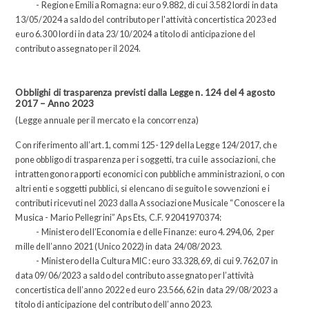
- Regione Emilia Romagna: euro 9.882, di cui 3.582 lordi in data
13/05/2024 a saldo del contributo per l'attività concertistica 2023 ed
euro 6.300 lordi in data 23/10/2024 a titolo di anticipazione del
contributo assegnato per il 2024.
Obblighi di trasparenza previsti dalla Legge n. 124 del 4 agosto
2017 – Anno 2023
(Legge annuale per il mercato e la concorrenza)
Con riferimento all’art.1, commi 125-129 della Legge 124/2017, che
pone obbligo di trasparenza per i soggetti, tra cui le associazioni, che
intrattengono rapporti economici con pubbliche amministrazioni, o con
altri enti e soggetti pubblici, si elencano di seguito le sovvenzioni e i
contributi ricevuti nel 2023 dalla Associazione Musicale “Conoscere la
Musica - Mario Pellegrini” Aps Ets, C.F. 92041970374:
- Ministero dell’Economia e delle Finanze: euro 4.294,06, 2 per
mille dell’anno 2021 (Unico 2022) in data 24/08/2023.
- Ministero della Cultura MIC: euro 33.328,69, di cui 9.762,07 in
data 09/06/2023 a saldo del contributo assegnato per l’attività
concertistica dell’anno 2022 ed euro 23.566,62 in data 29/08/2023 a
titolo di anticipazione del contributo dell’anno 2023.