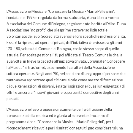
L'Associazione Musicale "Conoscere la Musica - Mario Pellegrini",
fondata nel 1995 e regolata da forma statutaria, è una Libera Forma
Associativa del Comune di Bologna, regolarmente iscritta all'Albo. É una
Associazione "no profit" che si esprime attraverso il più totale
volontariato dei suoi Soci ed attraverso le loro specifiche professionalità.
Essa è la ripresa, ad opera di privati, dell'iniziativa che visse tra gli anni
'70 - '80, voluta dal Comune di Bologna, con lo stesso scopo di quello
attuale. Per scelte gestionali, fu poi affidata al Teatro Comunale che, a
sua volta, in breve la cedette all'iniziativa privata. L'originale "Conoscere
la Musica" si trasformò, assumendo i caratteri della Associazione
tuttora operante. Negli anni '90, nel pensiero di un gruppo di persone che
tanto aveva apprezzato quel ciclo musicale come mezzo di formazione
di due generazioni di giovani, è nata l'ispirazione (quasi un'esigenza!) di
offrire ancora ai "nuovi" giovani le opportunità conoscitive degli anni
passati.
L'Associazione lavora appassionatamente per la diffusione della
conoscenza della musica ed è giunta al suo ventesimo anno di
programmazione. "Conoscere la Musica - Mario Pellegrini", per i
riconoscimenti ricevuti e per i risultati conseguiti, può considerarsi una