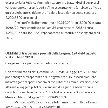
espresso dalla Pubblica Amministrazione, ma trattandosi di due piccoli
vani, ognuno con propria porta d’ingresso autonoma (un piccolo ufficio e
un piccolo bagno) si ritiene che il valore locatizio non possa superare
2.200/2.500 euro annui.
- Regione Emilia Romagna: euro 10.250,00 (di cui 6.000,00 in data
10/06/2019 per contributo dell'attività concertistica 2018 ed euro
4.250,00 in data 15/11/2019 per acconto su contributo assegnato per il
2019.
Obblighi di trasparenza previsti dalla Legge n. 124 del 4 agosto
2017 – Anno 2018
(Legge annuale per il mercato e la concorrenza)
Con riferimento all’art.1, commi 125-129 della Legge 124/2017, che
pone obbligo di trasparenza per i soggetti, tra cui le associazioni, che
intrattengono rapporti economici con pubbliche amministrazioni, o con
altri enti e soggetti pubblici, si elencano di seguito le sovvenzioni e i
contributi ricevuti nell’anno 2018 dalla Associazione “Conoscere la
Musica – Mario Pellegrini”, C.F. 92041970374:
- Ministero dell’Economia e delle Finanze (5 per mille dell’anno
2016): euro 5.350,00 in data 16/08/2018.