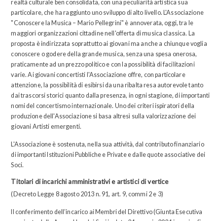
realtà culturale ben consolidata, con una peculiarità artistica sua
particolare, che ha raggiunto uno sviluppo di alto livello. L'Associazione
"Conoscere la Musica – Mario Pellegrini" è annoverata, oggi, tra le
maggiori organizzazioni cittadine nell'offerta di musica classica. La
proposta è indirizzata soprattutto ai giovani ma anche a chiunque voglia
conoscere o godere della grande musica, senza una spesa onerosa,
praticamente ad un prezzo politico e con la possibilità di facilitazioni
varie. Ai giovani concertisti l'Associazione offre, con particolare
attenzione, la possibilità di esibirsi da una ribalta resa autorevole tanto
dai trascorsi storici quanto dalla presenza, in ogni stagione, di importanti
nomi del concertismo internazionale. Uno dei criteri ispiratori della
produzione dell'Associazione si basa altresì sulla valorizzazione dei
giovani Artisti emergenti.
L'Associazione è sostenuta, nella sua attività, dal contributo finanziario
di importanti Istituzioni Pubbliche e Private e dalle quote associative dei
Soci.
Titolari di incarichi amministrativi e artistici di vertice
(Decreto Legge 8 agosto 2013 n. 91, art. 9, commi 2 e 3)
Il conferimento dell’incarico ai Membri del Direttivo (Giunta Esecutiva