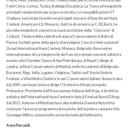
Prètre, Muti, Gavazzeni, Oren, Chailly, Inbal, Berio, Ficher) Ha inciso per
Fonit Cetra, Camus, Tactus, Bottega Discantica. La Tosca ed eseguito le
principali composizioni per arpa e orchestra. Le sue pubblicazioni UT
Orpheus sono state inserite nei principali concorsi d'Arpa (Israel Harp
Contest, American H.S, Monaco). Autrice di un testo su C.P.E.Bach, ha
più volte eseguito in concerto la sua trascrizione della “Ciaccona” di
J.S.Bach. Titolare della cattedra di arpa al Conservatorio A.Boito di
Parma, ha fatto parte della giuria di prestigiosi Concorsi internazionali
(Israel International Harp Contest, Monaco, Belgrado, Rencontres
Internationales de La Harpe en Ile de France) e tenuto concerti solistici e
master alla Chamber Opera di San Pietroburgo, al Royal College di
Londra, al Real Conservatorio di Madrid, nelle Accademie di Belgrado,
Bucarest, Riga, Sofia, Lugano, Chigiana, Tadini, nell' Assisi Umbria
Festival, a Villa Medici Giulini e in vari Conservatori italiani. Suona in duo
dal 2005 con Ieuan Jones e dirige l'Orchestra d'Arpe Leonardo
Primavera. Presidente dell'Associazione Italiana dell'Arpa, è direttrice
artistica dell'International Harp Contest in Italy & Festival Suoni D'Arpa
dal 2011. Insieme a Miho Kamiya e alla violinista Daniela Nuzzoli ha
inciso per Tactus un programma di musiche dell'arpista e cantante Vito
Giuseppe Millico, vissuto nella seconda metà del Settecento.
Anna Pancaldi.