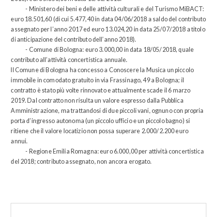
- Ministero dei beni e delle attività culturali e del Turismo MiBACT:
euro 18.501,60 (di cui 5.477,40 in data 04/06/2018 a saldo del contributo
assegnato per l’anno 2017 ed euro 13.024,20 in data 25/07/2018 a titolo
di anticipazione del contributo dell’anno 2018).
- Comune di Bologna: euro 3.000,00 in data 18/05/2018, quale
contributo all’attività concertistica annuale.
Il Comune di Bologna ha concesso a Conoscere la Musica un piccolo
immobile in comodato gratuito in via Frassinago, 49 a Bologna; il
contratto è stato più volte rinnovato e attualmente scade il 6 marzo
2019. Dal contratto non risulta un valore espresso dalla Pubblica
Amministrazione, ma trattandosi di due piccoli vani, ognuno con propria
porta d’ingresso autonoma (un piccolo ufficio e un piccolo bagno) si
ritiene che il valore locatizio non possa superare 2.000/2.200 euro
annui.
- Regione Emilia Romagna: euro 6.000,00 per attività concertistica
del 2018; contributo assegnato, non ancora erogato.