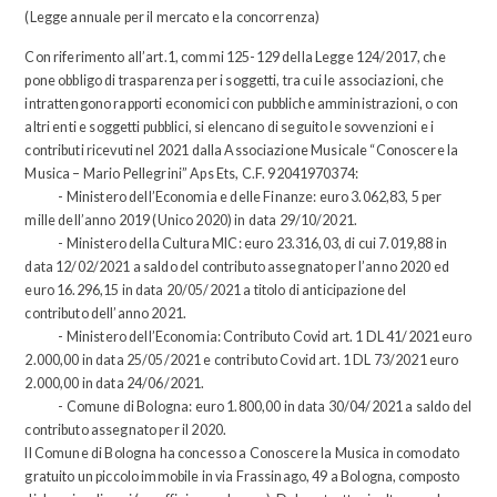
(Legge annuale per il mercato e la concorrenza)
Con riferimento all’art.1, commi 125-129 della Legge 124/2017, che
pone obbligo di trasparenza per i soggetti, tra cui le associazioni, che
intrattengono rapporti economici con pubbliche amministrazioni, o con
altri enti e soggetti pubblici, si elencano di seguito le sovvenzioni e i
contributi ricevuti nel 2021 dalla Associazione Musicale “Conoscere la
Musica – Mario Pellegrini” Aps Ets, C.F. 92041970374:
- Ministero dell’Economia e delle Finanze: euro 3.062,83, 5 per
mille dell’anno 2019 (Unico 2020) in data 29/10/2021.
- Ministero della Cultura MIC: euro 23.316,03, di cui 7.019,88 in
data 12/02/2021 a saldo del contributo assegnato per l’anno 2020 ed
euro 16.296,15 in data 20/05/2021 a titolo di anticipazione del
contributo dell’anno 2021.
- Ministero dell’Economia: Contributo Covid art. 1 DL 41/2021 euro
2.000,00 in data 25/05/2021 e contributo Covid art. 1 DL 73/2021 euro
2.000,00 in data 24/06/2021.
- Comune di Bologna: euro 1.800,00 in data 30/04/2021 a saldo del
contributo assegnato per il 2020.
Il Comune di Bologna ha concesso a Conoscere la Musica in comodato
gratuito un piccolo immobile in via Frassinago, 49 a Bologna, composto