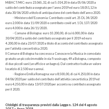
MiBACT/MIC: euro 23.065,32, di cui 5.014,20 in data 05/06/2020 a
saldo del contributo assegnato per l’anno 2019 ed euro 18.051,12 in
data 30/06/2020 a titolo di anticipazione del contributo dell’anno 2020.
- Ministero dell’Economia: Contributo covid art. 25 DL 34/2020
euro 2.000 in data 11/09/2020 e contributo covid art. 1 DL 137/2020
euro 4.000 in data 26/11/2020.
- Comune di Bologna: euro 10.200,00, di cui 6.000,00 in data
30/04/2020 a saldo del contributo assegnato per il 2019 ed euro
4.200,00 in data 23/07/2020 a titolo di acconto del contributo assegnato
per l’attività concertistica 2020.
Il Comune di Bologna ha concesso a Conoscere la Musica in comodato
gratuito un piccolo immobile in via Frassinago, 49 a Bologna, composto
di due piccoli vani (un ufficio e un bagno). Dal contratto risulta un valore
locatizio di 2.500 euro annui.
- Regione Emilia Romagna: euro 8.500,00, di cui 4.250,00 in data
04/06/2020 per saldo del contributo dell'attività concertistica 2019 ed
euro 4.250,00 in data 13/07/2020 per acconto su contributo assegnato
per il 2020.
Obblighi di trasparenza previsti dalla Legge n. 124 del 4 agosto
2017 – Anno 2019