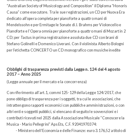
“Australian Society of Musicology and Composition” il Diploma “Honoris
Causa” come esecutore. Tra le sue registrazioni, un CD per Nuova Era
dedicato all’opera completa per pianoforte a quattro mani di
Mendelssohn e per Ermitage le Sonate di J. Brahms per Violoncello e
Pianoforte e l'Opera omnia per pianoforte a quattro mani di Mozart in 2
CD; per Tactus in prima registrazione assoluta due CD con brani di
Stefano Golinelli e Domenico Liverani. Con il violinista Alberto Bologni
per l'etichetta CONCERTO un CD monografico con musiche inedite
Obblighi di trasparenza previsti dalla Legge n. 124 del 4 agosto
2017 – Anno 2025
(Legge annuale per il mercato e la concorrenza)
Con riferimento all’art.1, commi 125-129 della Legge 124/2017, che
pone obbligo di trasparenza per i soggetti, tra cui le associazioni, che
intrattengono rapporti economici con pubbliche amministrazioni, o con
altri enti e soggetti pubblici, si elencano di seguito le sovvenzioni e i
contributi ricevuti nel 2025 dalla Associazione Musicale “Conoscere la
Musica - Mario Pellegrini” Aps Ets, C.F. 92041970374:
- Ministero dell’Economia e delle Finanze: euro 3.176,52 a titolo di