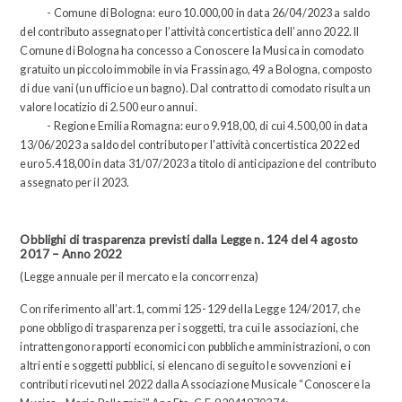
- Comune di Bologna: euro 10.000,00 in data 26/04/2023 a saldo
del contributo assegnato per l’attività concertistica dell’anno 2022. Il
Comune di Bologna ha concesso a Conoscere la Musica in comodato
gratuito un piccolo immobile in via Frassinago, 49 a Bologna, composto
di due vani (un ufficio e un bagno). Dal contratto di comodato risulta un
valore locatizio di 2.500 euro annui.
- Regione Emilia Romagna: euro 9.918,00, di cui 4.500,00 in data
13/06/2023 a saldo del contributo per l'attività concertistica 2022 ed
euro 5.418,00 in data 31/07/2023 a titolo di anticipazione del contributo
assegnato per il 2023.
Obblighi di trasparenza previsti dalla Legge n. 124 del 4 agosto
2017 – Anno 2022
(Legge annuale per il mercato e la concorrenza)
Con riferimento all’art.1, commi 125-129 della Legge 124/2017, che
pone obbligo di trasparenza per i soggetti, tra cui le associazioni, che
intrattengono rapporti economici con pubbliche amministrazioni, o con
altri enti e soggetti pubblici, si elencano di seguito le sovvenzioni e i
contributi ricevuti nel 2022 dalla Associazione Musicale “Conoscere la