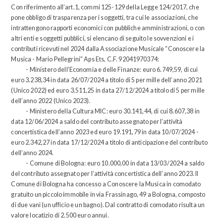
Con riferimento all’art.1, commi 125-129 della Legge 124/2017, che
pone obbligo di trasparenza per i soggetti, tra cui le associazioni, che
intrattengono rapporti economici con pubbliche amministrazioni, o con
altri enti e soggetti pubblici, si elencano di seguito le sovvenzioni e i
contributi ricevuti nel 2024 dalla Associazione Musicale “Conoscere la
Musica - Mario Pellegrini” Aps Ets, C.F. 92041970374:
- Ministero dell’Economia e delle Finanze: euro 6.749,59, di cui
euro 3.238,34 in data 26/07/2024 a titolo di 5 per mille dell’anno 2021
(Unico 2022) ed euro 3.511,25 in data 27/12/2024 a titolo di 5 per mille
dell’anno 2022 (Unico 2023).
- Ministero della Cultura MIC: euro 30.141,44, di cui 8.607,38 in
data 12/06/2024 a saldo del contributo assegnato per l’attività
concertistica dell’anno 2023 ed euro 19.191,79 in data 10/07/2024 -
euro 2.342,27 in data 17/12/2024 a titolo di anticipazione del contributo
dell’anno 2024.
- Comune di Bologna: euro 10.000,00 in data 13/03/2024 a saldo
del contributo assegnato per l’attività concertistica dell’anno 2023. Il
Comune di Bologna ha concesso a Conoscere la Musica in comodato
gratuito un piccolo immobile in via Frassinago, 49 a Bologna, composto
di due vani (un ufficio e un bagno). Dal contratto di comodato risulta un
valore locatizio di 2.500 euro annui.