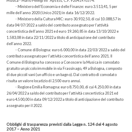
Musica - Mario Pellegrini” Aps Ets, C.F. 92041970374:
- Ministero dell’Economia e delle Finanze: euro 3.513,41, 5 per
mille dell’anno 2020 (Unico 2021) in data 16/12/2022.
- Ministero della Cultura MIC: euro 30.932,50, di cui 10.088,57 in
data 04/07/2022 a saldo del contributo assegnato per l’attività
concertistica dell’anno 2021 ed euro 19.260,85 in data 13/10/2022 e
1.583,08 in data 22/11/2022 a titolo di anticipazione del contributo
dell’anno 2022.
- Comune di Bologna: euro 6.000,00 in data 22/03/2022 a saldo del
contributo assegnato per l’attività concertistica dell’anno 2021. Il
Comune di Bologna ha concesso a Conoscere la Musica in comodato
gratuito un piccolo immobile in via Frassinago, 49 a Bologna, composto
di due piccoli vani (un ufficio e un bagno). Dal contratto di comodato
risulta un valore locatizio di 2.500 euro annui.
- Regione Emilia Romagna: euro 8.750,00, di cui 4.250,00 in data
26/04/2022 a saldo del contributo per l'attività concertistica 2021 ed
euro 4.500,00 in data 09/12/2022 a titolo di anticipazione del contributo
assegnato per il 2022.
Obblighi di trasparenza previsti dalla Legge n. 124 del 4 agosto
2017 – Anno 2021