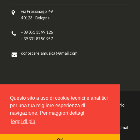
via Frassinago, 49
40123 - Bologna
+39 051 33 99 126
+39 331 87 50 957
conoscerelamusica@gmail.com
Questo sito a uso di cookie tecnici e analitici
per una tua migliore esperienza di
© 2017 - Associazione Musicale "Conoscere la Musica - Mario
Pellegrini" - P.IVA 04284930379 - C.F. 92041970374
navigazione. Per maggiori dettagli
leggi di più
Sito Creato da
Web Agency
Optimal