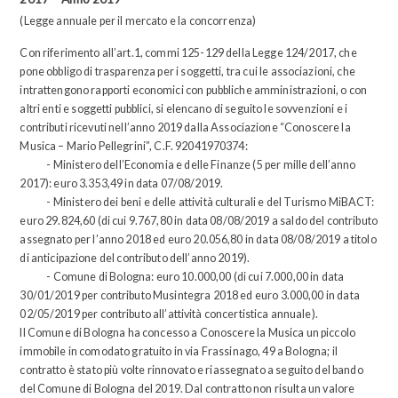
(Legge annuale per il mercato e la concorrenza)
Con riferimento all’art.1, commi 125-129 della Legge 124/2017, che
pone obbligo di trasparenza per i soggetti, tra cui le associazioni, che
intrattengono rapporti economici con pubbliche amministrazioni, o con
altri enti e soggetti pubblici, si elencano di seguito le sovvenzioni e i
contributi ricevuti nell’anno 2019 dalla Associazione “Conoscere la
Musica – Mario Pellegrini”, C.F. 92041970374:
- Ministero dell’Economia e delle Finanze (5 per mille dell’anno
2017): euro 3.353,49 in data 07/08/2019.
- Ministero dei beni e delle attività culturali e del Turismo MiBACT:
euro 29.824,60 (di cui 9.767,80 in data 08/08/2019 a saldo del contributo
assegnato per l’anno 2018 ed euro 20.056,80 in data 08/08/2019 a titolo
di anticipazione del contributo dell’anno 2019).
- Comune di Bologna: euro 10.000,00 (di cui 7.000,00 in data
30/01/2019 per contributo Musintegra 2018 ed euro 3.000,00 in data
02/05/2019 per contributo all’attività concertistica annuale).
Il Comune di Bologna ha concesso a Conoscere la Musica un piccolo
immobile in comodato gratuito in via Frassinago, 49 a Bologna; il
contratto è stato più volte rinnovato e riassegnato a seguito del bando
del Comune di Bologna del 2019. Dal contratto non risulta un valore