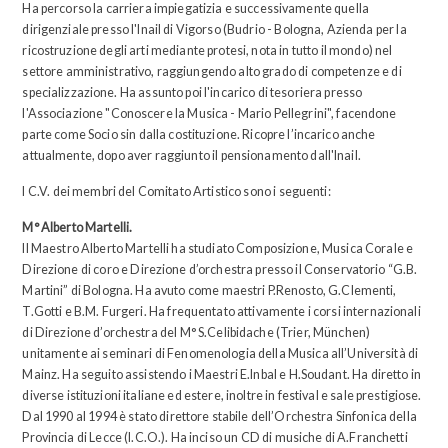
Ha percorso la carriera impiegatizia e successivamente quella
dirigenziale presso l'Inail di Vigorso (Budrio - Bologna, Azienda per la
ricostruzione degli arti mediante protesi, nota in tutto il mondo) nel
settore amministrativo, raggiungendo alto grado di competenze e di
specializzazione. Ha assunto poi l'incarico di tesoriera presso
l'Associazione "Conoscere la Musica - Mario Pellegrini", facendone
parte come Socio sin dalla costituzione. Ricopre l’incarico anche
attualmente, dopo aver raggiunto il pensionamento dall'Inail.
I C.V. dei membri del Comitato Artistico sono i seguenti:
M° Alberto Martelli.
Il Maestro Alberto Martelli ha studiato Composizione, Musica Corale e
Direzione di coro e Direzione d’orchestra presso il Conservatorio “G.B.
Martini” di Bologna. Ha avuto come maestri P.Renosto, G.Clementi,
T.Gotti e B.M. Furgeri. Ha frequentato attivamente i corsi internazionali
di Direzione d’orchestra del M° S.Celibidache (Trier, München)
unitamente ai seminari di Fenomenologia della Musica all’Università di
Mainz. Ha seguito assistendo i Maestri E.Inbal e H.Soudant. Ha diretto in
diverse istituzioni italiane ed estere, inoltre in festival e sale prestigiose.
Dal 1990 al 1994 è stato direttore stabile dell’Orchestra Sinfonica della
Provincia di Lecce (I.C.O.). Ha inciso un CD di musiche di A.Franchetti