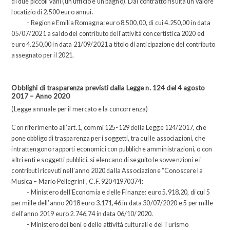
di due piccoli vani (un ufficio e un bagno). Dal contratto risulta un valore
locatizio di 2.500 euro annui.
- Regione Emilia Romagna: euro 8.500,00, di cui 4.250,00 in data
05/07/2021 a saldo del contributo dell'attività concertistica 2020 ed
euro 4.250,00 in data 21/09/2021 a titolo di anticipazione del contributo
assegnato per il 2021.
Obblighi di trasparenza previsti dalla Legge n. 124 del 4 agosto
2017 – Anno 2020
(Legge annuale per il mercato e la concorrenza)
Con riferimento all’art.1, commi 125-129 della Legge 124/2017, che
pone obbligo di trasparenza per i soggetti, tra cui le associazioni, che
intrattengono rapporti economici con pubbliche amministrazioni, o con
altri enti e soggetti pubblici, si elencano di seguito le sovvenzioni e i
contributi ricevuti nell’anno 2020 dalla Associazione “Conoscere la
Musica – Mario Pellegrini”, C.F. 92041970374:
- Ministero dell’Economia e delle Finanze: euro 5.918,20, di cui 5
per mille dell’anno 2018 euro 3.171,46 in data 30/07/2020 e 5 per mille
dell’anno 2019 euro 2.746,74 in data 06/10/2020.
- Ministero dei beni e delle attività culturali e del Turismo