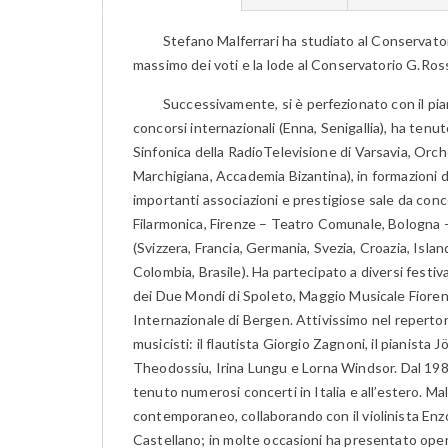
Stefano Malferrari ha studiato al Conservatori
massimo dei voti e la lode al Conservatorio G.Rossi
Successivamente, si è perfezionato con il piani
concorsi internazionali (Enna, Senigallia), ha ten
Sinfonica della RadioTelevisione di Varsavia, Orch
Marchigiana, Accademia Bizantina), in formazioni
importanti associazioni e prestigiose sale da con
Filarmonica, Firenze – Teatro Comunale, Bologna
(Svizzera, Francia, Germania, Svezia, Croazia, Isl
Colombia, Brasile). Ha partecipato a diversi festiva
dei Due Mondi di Spoleto, Maggio Musicale Fioren
Internazionale di Bergen. Attivissimo nel repertor
musicisti: il flautista Giorgio Zagnoni, il pianista
Theodossiu, Irina Lungu e Lorna Windsor. Dal 1986 
tenuto numerosi concerti in Italia e all’estero. Ma
contemporaneo, collaborando con il violinista Enzo
Castellano; in molte occasioni ha presentato ope