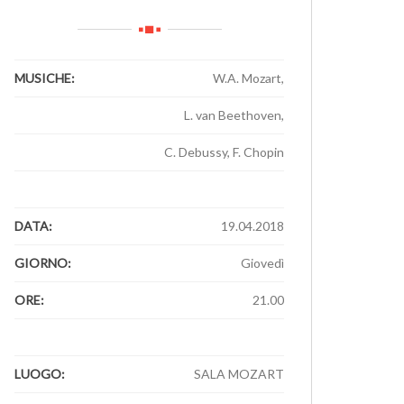
MUSICHE:
W.A. Mozart,
L. van Beethoven,
C. Debussy, F. Chopin
1
DATA:
19.04.2018
GIORNO:
Giovedì
ORE:
21.00
1
LUOGO:
SALA MOZART