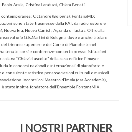
 Paolo Aralla, Cristina Landuzzi, Chiara Benati.
ica contemporanea: Octandre (Bologna), FontanaMIX
uzioni sono state trasmesse dalla RAI, da radio estere e
NLM, Nuova Era, Nuova Carrish, Agenda e Tactus. Oltre alla
nservatorio G.B.Martini di Bologna, dove è anche titolare
 del triennio superiore e del Corso di Pianoforte nel
ha tenuto corsi e conferenze-concerto presso istituzioni
la collana “Chiavi d’ascolto” della casa editrice Elmayer
iuria in concorsi nazionali e internazionali di pianoforte e
o consulente artistico per associazioni culturali e musicali
l’Associazione Incontri col Maestro d’Imola (ora Accademia),
; è stato inoltre fondatore dell’Ensemble FontanaMIX.
I NOSTRI PARTNER