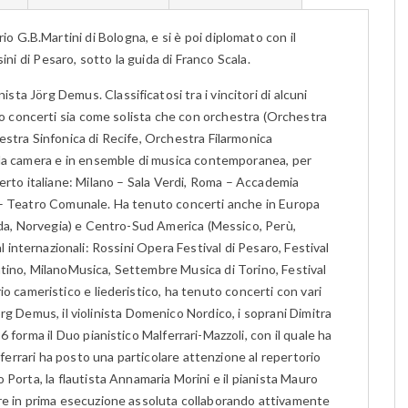
o G.B.Martini di Bologna, e si è poi diplomato con il
ni di Pesaro, sotto la guida di Franco Scala.
sta Jörg Demus. Classificatosi tra i vincitori di alcuni
uto concerti sia come solista che con orchestra (Orchestra
estra Sinfonica di Recife, Orchestra Filarmonica
 da camera e in ensemble di musica contemporanea, per
certo italiane: Milano – Sala Verdi, Roma – Accademia
 – Teatro Comunale. Ha tenuto concerti anche in Europa
anda, Norvegia) e Centro-Sud America (Messico, Perù,
l internazionali: Rossini Opera Festival di Pesaro, Festival
tino, MilanoMusica, Settembre Musica di Torino, Festival
io cameristico e liederistico, ha tenuto concerti con vari
 Jörg Demus, il violinista Domenico Nordico, i soprani Dimitra
forma il Duo pianistico Malferrari-Mazzoli, con il quale ha
lferrari ha posto una particolare attenzione al repertorio
 Porta, la flautista Annamaria Morini e il pianista Mauro
re in prima esecuzione assoluta collaborando attivamente