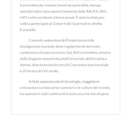
hanno ottenuto riconoscimenti da parte della stampa
specializzata e sono spesso trasmesse dalla RAI, RSI, SRG,
HRT e altre emittenti internazionali. È stato invitato più
volte a partecipare ai Concerti del Quirinale in diretta
Euroradio.
Convinto sostenitore dell’importanza della
divulgazione musicale, tiene regolarmente seminari,
conferenze e lezioni-concerto. Dal 2001 è direttore artistico
della Stagione concertistica dell’Università dell’Insubria a
Varese, dove tiene anche corsi di Comunicazione musicale
e di Musica del XX secolo.
Artista appassionato di tecnologia, viaggiatore
entusiasta e curioso verso i cammini e le culture del mondo,
ha suonato in tutti i continenti tranne uno, ma non dispera.