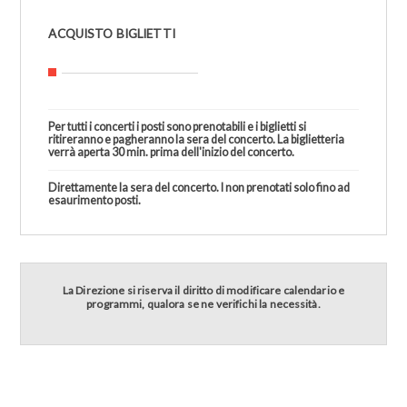
ACQUISTO BIGLIETTI
Per tutti i concerti i posti sono prenotabili e i biglietti si
ritireranno e pagheranno la sera del concerto. La biglietteria
verrà aperta 30 min. prima dell'inizio del concerto.
Direttamente la sera del concerto. I non prenotati solo fino ad
esaurimento posti.
La Direzione si riserva il diritto di modificare calendario e
programmi, qualora se ne verifichi la necessità.