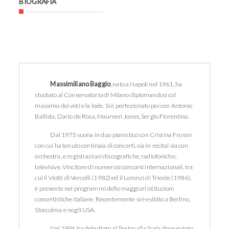
BIOGRAFIA
Massimiliano Baggio
, nato a Napoli nel 1961, ha
studiato al Conservatorio di Milano diplomandosi col
massimo dei voti e la lode. Si è perfezionato poi con Antonio
Ballista, Dario de Rosa, Maureen Jones, Sergio Fiorentino.
Dal 1975 suona in duo pianistico con Cristina Frosini
con cui ha tenuto centinaia di concerti, sia in recital sia con
orchestra, e registrazioni discografiche, radiofoniche,
televisive. Vincitore di numerosi concorsi internazionali, tra
cui il Viotti di Vercelli (1982) ed il Lorenzi di Trieste (1986),
è presente nei programmi delle maggiori istituzioni
concertistiche italiane. Recentemente si è esibito a Berlino,
Stoccolma e negli USA.
Nel 1996 ha debuttato al Teatro alla Scala dove è stato