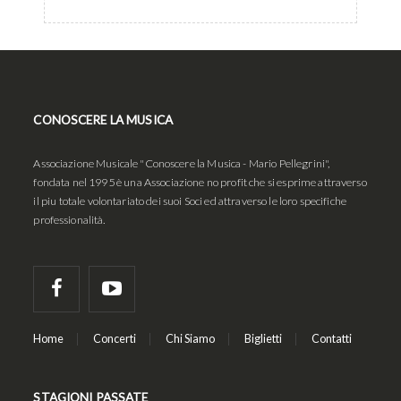
CONOSCERE LA MUSICA
Associazione Musicale "Conoscere la Musica - Mario Pellegrini",
fondata nel 1995 è una Associazione no profit che si esprime attraverso
il piu totale volontariato dei suoi Soci ed attraverso le loro specifiche
professionalità.
Home
Concerti
Chi Siamo
Biglietti
Contatti
STAGIONI PASSATE