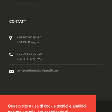
CONTATTI
via Frassinago, 49
40123 - Bologna
+39 051 33 99 126
+39 331 87 50 957
conoscerelamusica@gmail.com
Questo sito a uso di cookie tecnici e analitici
© 2017 - Associazione Musicale "Conoscere la Musica - Mario