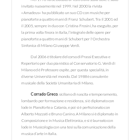
invitato nuovamente nel 1999. Nel 2000 la rivista
«Amadeus» ha pubblicato un suo CD con musiche per
pianoforte a quattro mani di Franz Schubert. Tra il 2001 ed
il 2005, sempre in duo con Cristina Frosini, ha eseguito, per
la prima volta finora in Italia, l’integrale delle opere per
pianoforte a quattro mani di Schubert per l'Orchestra
Sinfonica di Milano Giuseppe Verdi.
Dal 2006 è titolare del corso di Prassi Esecutiva e
Repertorio per duo pianistico al Conservatorio G. Verdi di
Milano ed è Professore ospite, per questa specialità, in
diverse Università nel mondo. Dal 1988 è consulente
musicale della Società Umanitaria di Milano.
Corrado Greco
, siciliano di nascita e temperamento,
lombardo per formazione e residenza, si è diplomato con
lode in Pianoforte a Catania, e poi si è perfezionato con
Alberto Mozzati e Bruno Canino. A Milano si è diplomato in
Composizione e in Musica Elettronica, e si è laureato con
lode in Musicologia con una tesi sulla comunicazione della
musica d’arte in Italia.