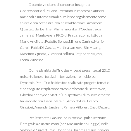
Docente vincitore di concorso, insegna al
Conservatorio di Milano. Premiato in concorsi pianistici
nazionali e internazionali, si esibisce regolarmente come
solista e con orchestra, con ensemble come l’Amarcord
Quartett dei Berliner Philharmoniker, l’Orchestra da
camera di Mantova e la PKO di Praga, e con solisti quali
Mario Ancillotti, Rodolfo Bonucci, Bruno Canino, Mario
Caroli, Fabio Di Casola, Martina Jankova, Bin Huang,
Massimo Quarta, Giovanni Sollima, Tatjana Vassiljeva,
Lorna Windsor.
Come pianista del Trio des Alpes è presente dal 2010
nel cartellone di festival internazionali e incide per
Dynamic. Per il Trio ha ideato e realizzato progetti tematici,
e ha eseguito i tripli concerti con orchestra di Beethoven,
Ghedini, Schnyder, Martinů. In spettacoli di musica e teatro
ha lavorato con Dacia Maraini, Arnoldo Foà, Franco
Graziosi, Amanda Sandrelli, Pamela Villoresi, Enzo Decaro.
Per l’etichetta DaVinci ha in corso di pubblicazione
l’integrale a quattro mani (con Massimiliano Baggio) delle
Sinfonie e Ouverture di Johannes Brahms. Le sue incisioni