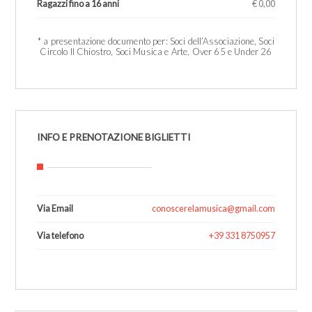
Ragazzi fino a 16 anni
€ 0,00
1
* a presentazione documento per: Soci dell’Associazione, Soci
Circolo Il Chiostro, Soci Musica e Arte, Over 65 e Under 26
INFO E PRENOTAZIONE BIGLIETTI
Via Email
conoscerelamusica@gmail.com
Via telefono
+39 331 8750957
1