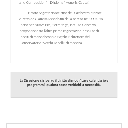
and Composition" il Diploma "Honoris Causa".
È stato Segretario artistico dell’Orchestra Mozart
diretta da Claudio Abbado fin dalla nascita nel 2004. Ha
inciso per Nuova Era, Hermitage, Tactus e Concerto,
proponendo tra l’altro prime registrazioni assolute di
inediti di Mendelssohn e Haydn. È direttore del
Conservatorio "Vecchi-Tonelli" di Modena.
La Direzione si riserva il diritto di modificare calendario e
programmi, qualora se ne verifichi la necessità.