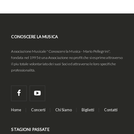
CONOSCERE LA MUSICA
Associazione Musicale "Conoscere la Musica - Mario Pellegrini",
fondata nel 1995 è una Associazione no profit che si esprime attraverso
il piu totale volontariato dei suoi Soci ed attraverso le loro specifiche
professionalità.
Home
Concerti
Chi Siamo
Biglietti
Contatti
STAGIONI PASSATE