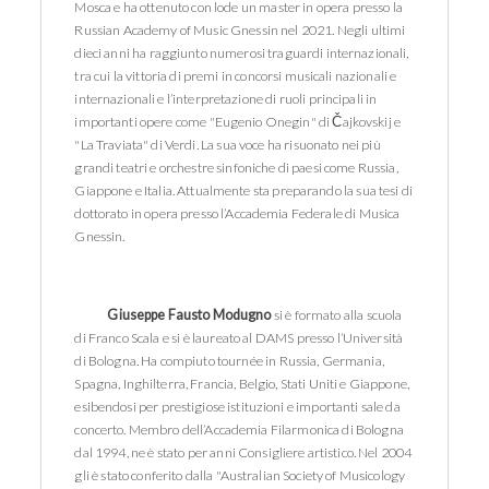
Mosca e ha ottenuto con lode un master in opera presso la
Russian Academy of Music Gnessin nel 2021. Negli ultimi
dieci anni ha raggiunto numerosi traguardi internazionali,
tra cui la vittoria di premi in concorsi musicali nazionali e
internazionali e l’interpretazione di ruoli principali in
importanti opere come "Eugenio Onegin" di Čajkovskij e
"La Traviata" di Verdi. La sua voce ha risuonato nei più
grandi teatri e orchestre sinfoniche di paesi come Russia,
Giappone e Italia. Attualmente sta preparando la sua tesi di
dottorato in opera presso l’Accademia Federale di Musica
Gnessin.
Giuseppe Fausto Modugno
si è formato alla scuola
di Franco Scala e si è laureato al DAMS presso l’Università
di Bologna. Ha compiuto tournée in Russia, Germania,
Spagna, Inghilterra, Francia, Belgio, Stati Uniti e Giappone,
esibendosi per prestigiose istituzioni e importanti sale da
concerto. Membro dell’Accademia Filarmonica di Bologna
dal 1994, ne è stato per anni Consigliere artistico. Nel 2004
gli è stato conferito dalla "Australian Society of Musicology