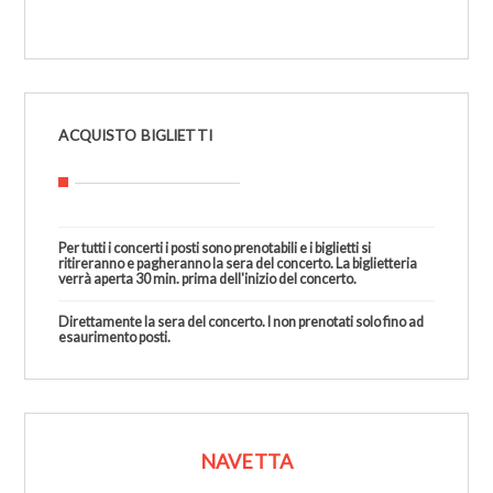
1
ACQUISTO BIGLIETTI
Per tutti i concerti i posti sono prenotabili e i biglietti si
ritireranno e pagheranno la sera del concerto. La biglietteria
verrà aperta 30 min. prima dell'inizio del concerto.
Direttamente la sera del concerto. I non prenotati solo fino ad
esaurimento posti.
NAVETTA