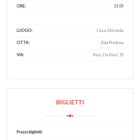
ORE:
21.00
1
LUOGO:
Cà La Ghironda
CITTA:
Zola Predosa
VIA:
Via L. Da Vinci, 19
1
BIGLIETTI
Prezzo biglietti: