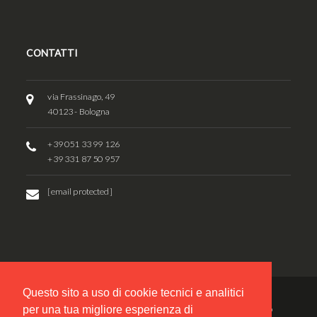
CONTATTI
via Frassinago, 49
40123 - Bologna
+39 051 33 99 126
+39 331 87 50 957
[email protected]
Questo sito a uso di cookie tecnici e analitici
per una tua migliore esperienza di
© 2017 - Associazione Musicale "Conoscere la Musica - Mario