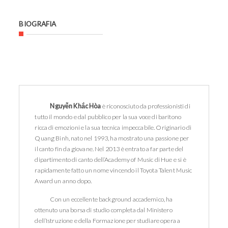
BIOGRAFIA
Nguyễn Khắc Hòa
è riconosciuto da professionisti di
tutto il mondo e dal pubblico per la sua voce di baritono
ricca di emozioni e la sua tecnica impeccabile. Originario di
Quang Binh, nato nel 1993, ha mostrato una passione per
il canto fin da giovane. Nel 2013 è entrato a far parte del
dipartimento di canto dell’Academy of Music di Hue e si è
rapidamente fatto un nome vincendo il Toyota Talent Music
Award un anno dopo.
Con un eccellente background accademico, ha
ottenuto una borsa di studio completa dal Ministero
dell’Istruzione e della Formazione per studiare opera a