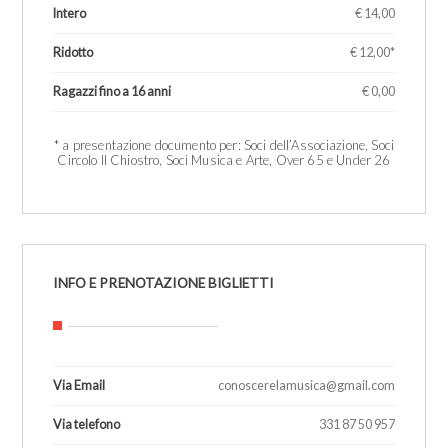
Intero
€ 14,00
Ridotto
€ 12,00*
Ragazzi fino a 16 anni
€ 0,00
1
* a presentazione documento per: Soci dell’Associazione, Soci
Circolo Il Chiostro, Soci Musica e Arte, Over 65 e Under 26
INFO E PRENOTAZIONE BIGLIETTI
Via Email
conoscerelamusica@gmail.com
Via telefono
331 87 50 957