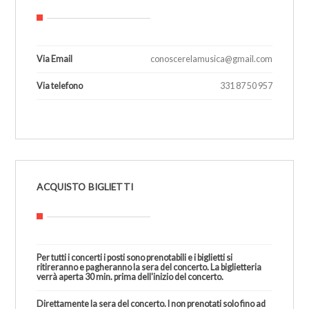
Via Email
conoscerelamusica@gmail.com
Via telefono
331 87 50 957
1
ACQUISTO BIGLIETTI
Per tutti i concerti i posti sono prenotabili e i biglietti si
ritireranno e pagheranno la sera del concerto. La biglietteria
verrà aperta 30 min. prima dell'inizio del concerto.
Direttamente la sera del concerto. I non prenotati solo fino ad