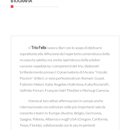
BIOGRAFIA
Il
Trio Felix
nasce a Bari con lo scopo di dedicarsi
soprattutto alla diffusione del repertorio cameristico e della
musica da salotto, ma anche operistico e della celebre
canzone napoletana. I componenti del trio, diplomati
brillantemente presso il Conservatorio di Musica "Niccolò
Piccinni" di Bari, si sono perfezionati con Romain Guyot,
Fabrizio Meloni, Katia Angeloni Koltcheva, Katia Ricciarelli,
Valfrido Ferrari, François Noël Thiollier e Pierluigi Camicia.
Hanno al loro attivo affermazioni in campo anche
internazionale con esibizioni nelle più importanti sale da
concerto e teatri in Europa (Austria, Belgio, Germania,
Spagna, Polonia, Albania) e negli USA (Oregon, California,
Texas, Florida), collaborando con le più importanti