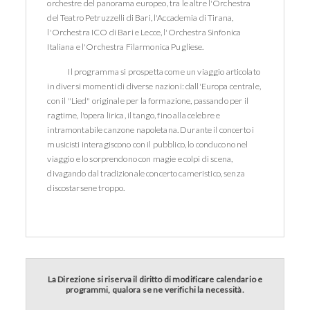
orchestre del panorama europeo, tra le altre l'Orchestra
del Teatro Petruzzelli di Bari, l'Accademia di Tirana,
l'Orchestra ICO di Bari e Lecce, l'Orchestra Sinfonica
Italiana e l'Orchestra Filarmonica Pugliese.
Il programma si prospetta come un viaggio articolato
in diversi momenti di diverse nazioni: dall'Europa centrale,
con il "Lied" originale per la formazione, passando per il
ragtime, l'opera lirica, il tango, fino alla celebre e
intramontabile canzone napoletana. Durante il concerto i
musicisti interagiscono con il pubblico, lo conducono nel
viaggio e lo sorprendono con magie e colpi di scena,
divagando dal tradizionale concerto cameristico, senza
discostarsene troppo.
La Direzione si riserva il diritto di modificare calendario e
programmi, qualora se ne verifichi la necessità.