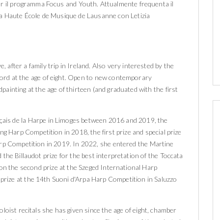
per il programma Focus and Youth. Attualmente frequenta il
la Haute École de Musique de Lausanne con Letizia
, after a family trip in Ireland. Also very interested by the
hord at the age of eight. Open to new contemporary
painting at the age of thirteen (and graduated with the first
nçais de la Harpe in Limoges between 2016 and 2019, the
ng Harp Competition in 2018, the first prize and special prize
arp Competition in 2019. In 2022, she entered the Martine
the Billaudot prize for the best interpretation of the Toccata
 the second prize at the Szeged International Harp
t prize at the 14th Suoni d'Arpa Harp Competition in Saluzzo
loist recitals she has given since the age of eight, chamber