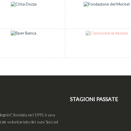
STAGIONI PASSATE
egrini", fondata nel 1995 è una
tale volontariato dei suoi Soci ed