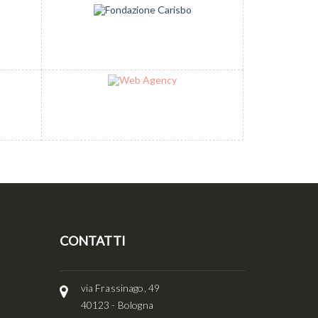
CONTATTI
via Frassinago, 49
40123 - Bologna