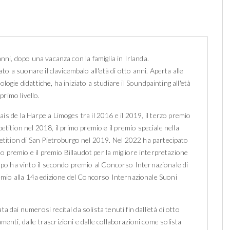
anni, dopo una vacanza con la famiglia in Irlanda.
o a suonare il clavicembalo all'età di otto anni. Aperta alle
gie didattiche, ha iniziato a studiare il Soundpainting all'età
primo livello.
s de la Harpe a Limoges tra il 2016 e il 2019, il terzo premio
ition nel 2018, il primo premio e il premio speciale nella
tition di San Pietroburgo nel 2019. Nel 2022 ha partecipato
 premio e il premio Billaudot per la migliore interpretazione
po ha vinto il secondo premio al Concorso Internazionale di
remio alla 14a edizione del Concorso Internazionale Suoni
a dai numerosi recital da solista tenuti fin dall'età di otto
menti, dalle trascrizioni e dalle collaborazioni come solista