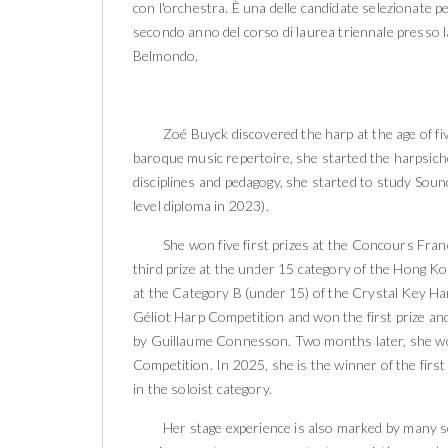
con l'orchestra. È una delle candidate selezionate 
secondo anno del corso di laurea triennale presso 
Belmondo.
Zoé Buyck discovered the harp at the age of five
baroque music repertoire, she started the harpsic
disciplines and pedagogy, she started to study Sound
level diploma in 2023).
She won five first prizes at the Concours Fra
third prize at the under 15 category of the Hong Ko
at the Category B (under 15) of the Crystal Key H
Géliot Harp Competition and won the first prize and 
by Guillaume Connesson. Two months later, she won
Competition. In 2025, she is the winner of the firs
in the soloist category.
Her stage experience is also marked by many so