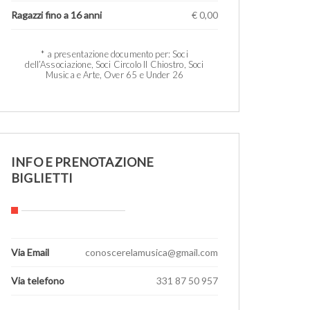
Ragazzi fino a 16 anni
€ 0,00
1
* a presentazione documento per: Soci
dell’Associazione, Soci Circolo Il Chiostro, Soci
Musica e Arte, Over 65 e Under 26
INFO E PRENOTAZIONE
BIGLIETTI
Via Email
conoscerelamusica@gmail.com
Via telefono
331 87 50 957
1