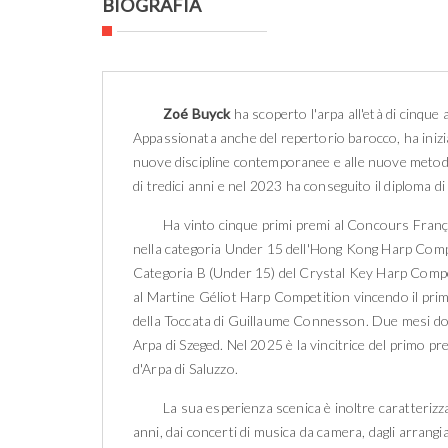
BIOGRAFIA
Zoé Buyck
ha scoperto l'arpa all'età di cinque 
Appassionata anche del repertorio barocco, ha iniziat
nuove discipline contemporanee e alle nuove metodolo
di tredici anni e nel 2023 ha conseguito il diploma di 
Ha vinto cinque primi premi al Concours Françai
nella categoria Under 15 dell'Hong Kong Harp Compet
Categoria B (Under 15) del Crystal Key Harp Compe
al Martine Géliot Harp Competition vincendo il primo
della Toccata di Guillaume Connesson. Due mesi do
Arpa di Szeged. Nel 2025 è la vincitrice del primo p
d'Arpa di Saluzzo.
La sua esperienza scenica è inoltre caratterizzat
anni, dai concerti di musica da camera, dagli arrangia